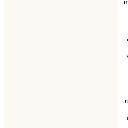
תר
ת.