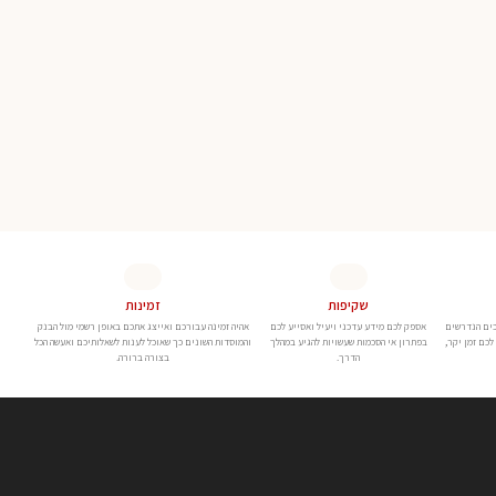
שקיפות
זמינות
כים הנדרשים
אספק לכם מידע עדכני ויעיל ואסייע לכם
אהיה זמינה עבורכם ואייצג אתכם באופן רשמי מול הבנק
כם זמן יקר,
בפתרון אי הסכמות שעשויות להגיע במהלך
והמוסדות השונים כך שאוכל לענות לשאלותיכם ואעשה הכל
הדרך.
בצורה ברורה.