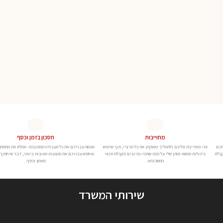
מחוייבות
חסכון בזמן וכסף
תכם
אני מחוייבת אליכם ולתהליך ואשקיע את כל מרציי, תוך שימוש
אעשה עבורכם את כל העבודה המסובכת- אמלא את המסמ
קבלת
ביכולות המשא ומתן שלי על מנת שתהיו מרוצים מקבלת תנאי
ואחפש עבורכם את ההצעות הטובות ביותר, דבר שיחסוך ל
המשכנתא.
מאמץ וכסף.
שירותי המשרד