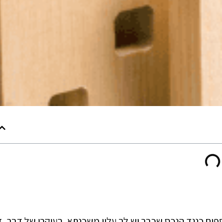
ים כנגד הנכס שכבר יש לך עליו משכנתא. בעיקרו של דבר, ז