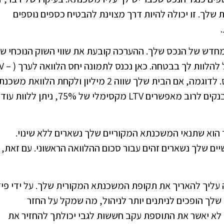
 שלך. זו יכולה להיות דרך מצוינת להבטיח כספים נוספים
חדש של הנכס שלך. ההערכה קובעת את שווי השוק הנוכחי ש
הבית שלך, מה שעוזר למלווה להבין כמה כסף נוסף הוא יכול להלוו
Loan To Value) ה-LTV הוא יחס ההלוואה אל מול שווי הנכס. לדוגמה, אם הבית שלך שווה 2 מיליון ולקחת הלוואת 
של מיליון ו-300 אלף, ה-LTV הנוכחי שלך הוא 65%. היות והבנקים לרוב מאפשרים LTV מקסימלי של 75%, ניתן ללוות עוד
הוא שתנאי המשכנתא המקוריים שלך נשארים ללא שינוי.
ם שלך נשארים זהים עבור סכום ההלוואה הראשוני. עם זאת,
 עליך להאריך את תקופת המשכנתא המקורית שלך. על ידי פיז
שלך הופכים לניתנים יותר לניהול, מה שמקל על החזר
 לא יאשר את התוספת עקב חששות לגבי יכולתך להחזיר את