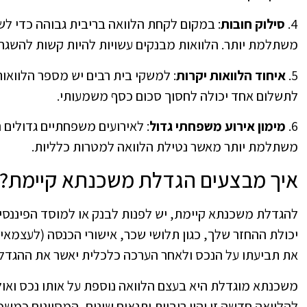
4.
סילוק חובות
: במקום לקחת הלוואה בריבית גבוהה כדי ל
משתלמת יותר. הלוואות מבנקים עשויות להיות קשות להשגה 
5.
איחוד הלוואות יקרות
: למשקי בית רבים יש מספר הלוואו
לתשלום אחד יכולה לחסוך סכום כסף משמעותי.
6.
מימון אירוע משפחתי גדול
: לאירועים משפחתיים גדולים
משתלמת יותר מאשר נטילת הלוואה למטרות כלליות.
איך מבצעים הגדלת משכנתא קיימת?
להגדלת משכנתא קיימת, יש לפנות לבנק או למוסד הפיננס
יכולת ההחזר שלך, כגון תלושי שכר, אישורי הכנסה (לעצמא
את תביעתו על הנכס ולאחר הערכה כלכלית יאשר את ההגדל
משכנתא מוגדלת היא בעצם הלוואה נוספת על אותו נכס ואו
להלוואה חדשה זו יהיו ריביות ותנאים שונים, המסווגים כמש